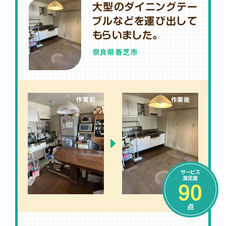
大型のダイニングテー
ブルなどを運び出して
もらいました。
奈良県香芝市
作業前
作業後
サービス
満足度
90
点