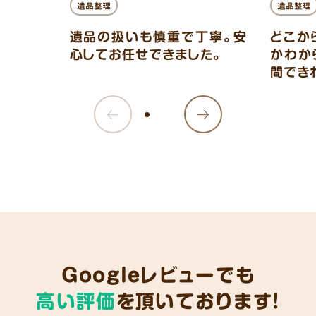
遺品整理
遺品整理
遺品の扱いも慎重で丁寧。安
どこか
心してお任せできました。
かわか
間でき
Googleレビューでも
高い評価
を頂いております!