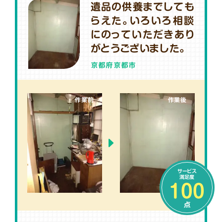
遺品の供養までしても
らえた。いろいろ相談
にのっていただきあり
がとうございました。
京都府京都市
作業前
作業後
サービス
満足度
100
点