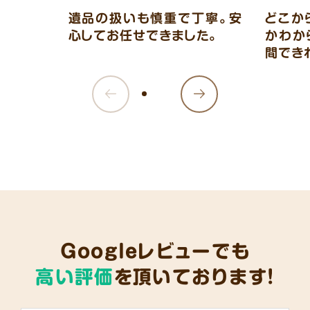
遺品の扱いも慎重で丁寧。安
どこか
心してお任せできました。
かわか
間でき
Googleレビューでも
高い評価
を頂いております!