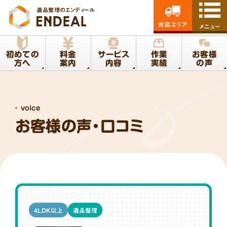
遺品整理のエンディール
対応エリア
メニュー
初めての
料金
サービス
作業
お客様
方へ
案内
内容
実績
の声
voice
お客様の声・口コミ
4LDK以上
遺品整理