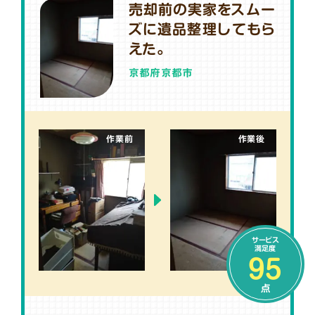
売却前の実家をスムー
ズに遺品整理してもら
えた。
京都府京都市
作業前
作業後
サービス
満足度
95
点