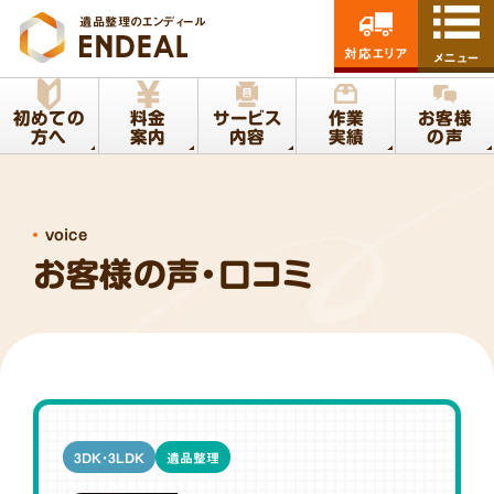
遺品整理のエンディール
対応エリア
メニュー
初めての
料金
サービス
作業
お客様
方へ
案内
内容
実績
の声
voice
お客様の声・口コミ
3DK・3LDK
遺品整理