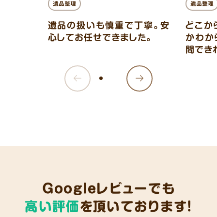
遺品整理
遺品整理
遺品の扱いも慎重で丁寧。安
どこか
心してお任せできました。
かわか
間でき
Googleレビューでも
高い評価
を頂いております!