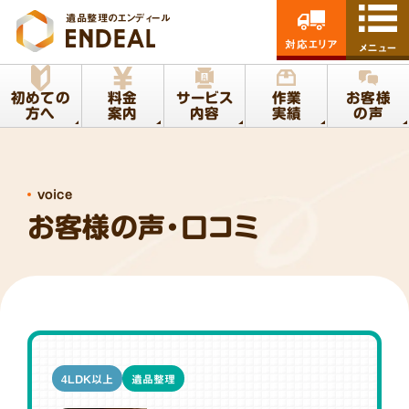
遺品整理のエンディール
対応エリア
メニュー
初めての
料金
サービス
作業
お客様
方へ
案内
内容
実績
の声
voice
お客様の声・口コミ
4LDK以上
遺品整理