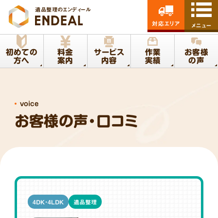
遺品整理のエンディール
対応エリア
メニュー
初めての
料金
サービス
作業
お客様
方へ
案内
内容
実績
の声
voice
お客様の声・口コミ
4DK・4LDK
遺品整理