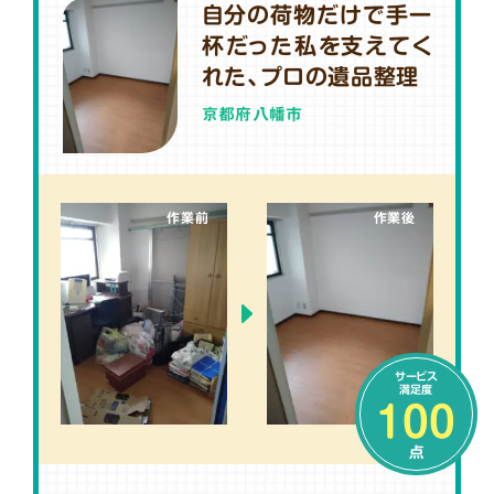
自分の荷物だけで手一
杯だった私を支えてく
れた、プロの遺品整理
京都府八幡市
作業前
作業後
サービス
満足度
100
点