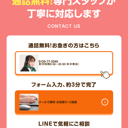
通話無料!
専門スタッフが
丁寧に対応します
CONTACT US
通話無料！
お急ぎの方はこちら
0120-77-2345
受付時間8：00～20：00（年中無休）
フォーム入力、
約3分
で完了
メールで無料
お見積り・ご相談
LINE
で気軽にご相談