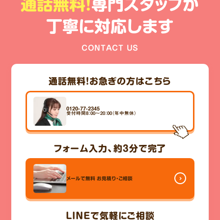
通話無料!
専門スタッフが
丁寧に対応します
CONTACT US
通話無料！
お急ぎの方はこちら
0120-77-2345
受付時間8：00～20：00（年中無休）
フォーム入力、
約3分
で完了
メールで無料
お見積り・ご相談
LINE
で気軽にご相談