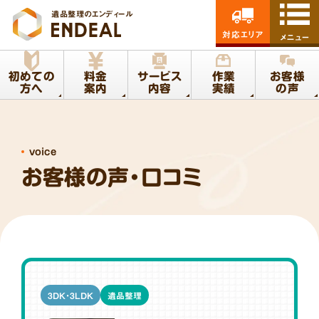
遺品整理のエンディール
対応エリア
メニュー
初めての
料金
サービス
作業
お客様
方へ
案内
内容
実績
の声
voice
お客様の声・口コミ
3DK・3LDK
遺品整理