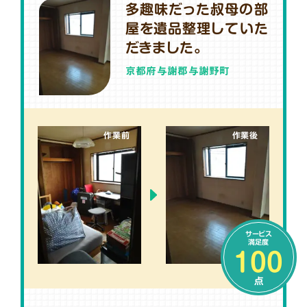
多趣味だった叔母の部
屋を遺品整理していた
だきました。
京都府与謝郡与謝野町
作業前
作業後
サービス
満足度
100
点