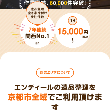
作業実績、
6
0
,
0
0
0
件突破!
※2
遺品整理
空き家片付け
受注件数
1R
7年連続
15,000
円
関西No.1
（税込）
～
※1
対応エリアについて
エンディールの遺品整理を
京都市全域
でご利用頂けま
す