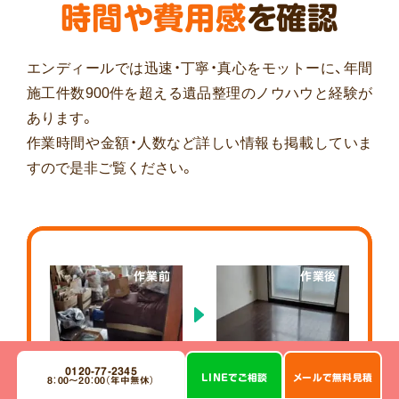
時間や費用感
を確認
エンディールでは迅速・丁寧・真心をモットーに、年間
施工件数900件を超える遺品整理のノウハウと経験が
あります。
作業時間や金額・人数など詳しい情報も掲載していま
すので是非ご覧ください。
作業前
作業後
0120-77-2345
LINE
で
ご相談
メール
で
無料見積
8：00～20：00（年中無休）
作業料金