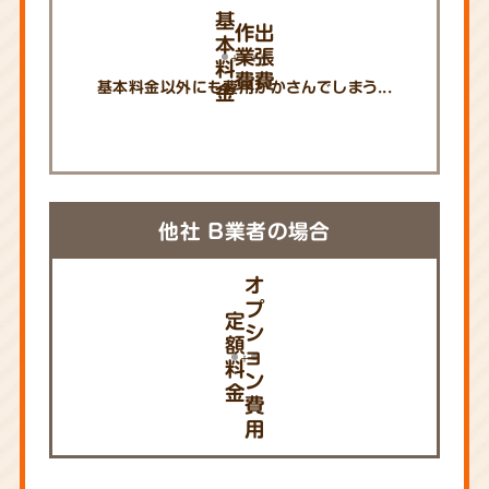
基
作
出
本
業
張
料
費
費
基本料金以外にも費用がかさんでしまう...
金
他社 B業者の場合
オ
プ
定
シ
額
ョ
料
ン
金
費
用