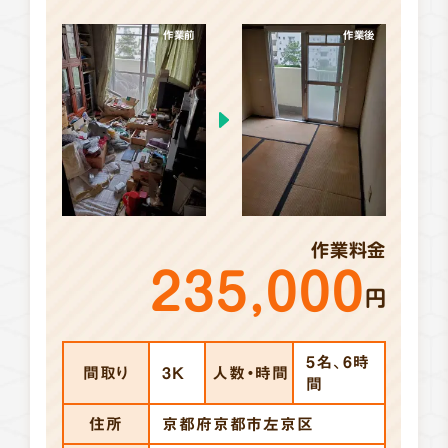
作業前
作業後
作業料金
235,000
円
5名、6時
間取り
3K
人数・時間
間
住所
京都府京都市左京区