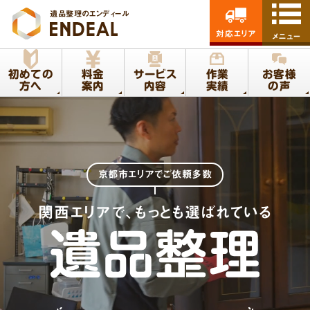
遺品整理のエンディール
対応エリア
メニュー
初めての
料金
サービス
作業
お客様
方へ
案内
内容
実績
の声
京都市エリア
でご依頼多数
関西エリアで、もっとも選ばれている